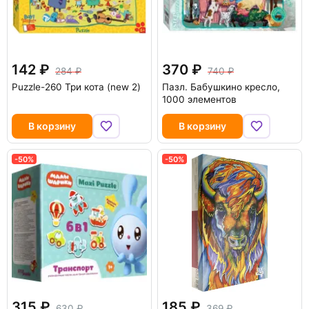
142
370
284
740
Puzzle-260 Три кота (new 2)
Пазл. Бабушкино кресло,
1000 элементов
В корзину
В корзину
-50%
-50%
315
185
630
369