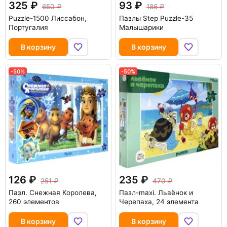
325
93
650
186
Puzzle-1500 Лиссабон,
Пазлы Step Puzzle-35
Португалия
Малышарики
В корзину
В корзину
-50%
-50%
126
235
251
470
Пазл. Снежная Королева,
Пазл-maxi. Львёнок и
260 элементов
Черепаха, 24 элемента
В корзину
В корзину