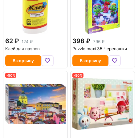
62
398
124
796
Клей для пазлов
Puzzle maxi 35 Черепашки
В корзину
В корзину
-50%
-50%