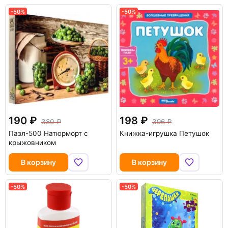
-50%
-50%
190
198
380
396
Пазл-500 Натюрморт с
Книжка-игрушка Петушок
крыжовником
В корзину
В корзину
-50%
-50%