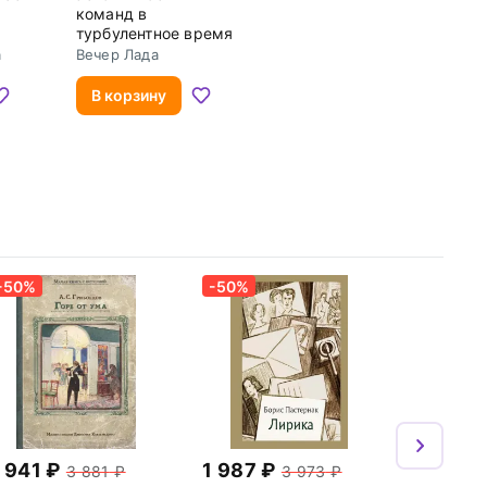
команд в
турбулентное время
а
Вечер Лада
В корзину
-50%
-50%
 941
1 987
3 881
3 973