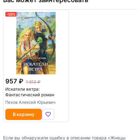
Вас может заинтересовать
-50%
-50%
957
1 913
Искатели ветра:
Фантастический роман
Пехов Алексей Юрьевич
В корзину
Если вы обнаружили ошибку в описании товара «Жнецы