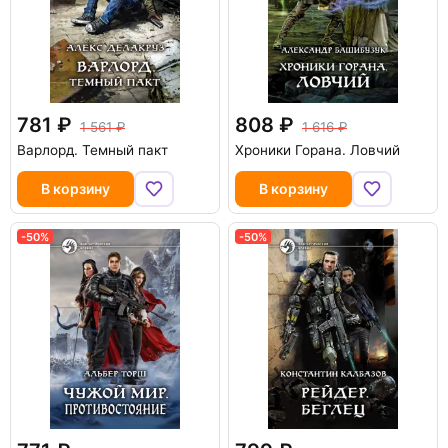
781
808
1 561
1 616
Варлорд. Темный пакт
Хроники Горана. Ловчий
В корзину
В корзину
-50%
-50%