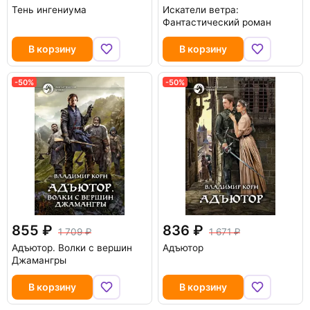
Тень ингениума
Искатели ветра:
Фантастический роман
В корзину
В корзину
-50%
-50%
855
836
1 709
1 671
Адъютор. Волки с вершин
Адъютор
Джамангры
В корзину
В корзину