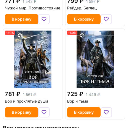
771
799
1 542
1 597
Чужой мир. Противостояние
Рейдер. Беглец
В корзину
В корзину
-50%
-50%
781
725
1 561
1 449
Вор и проклятые души
Вор и тьма
В корзину
В корзину