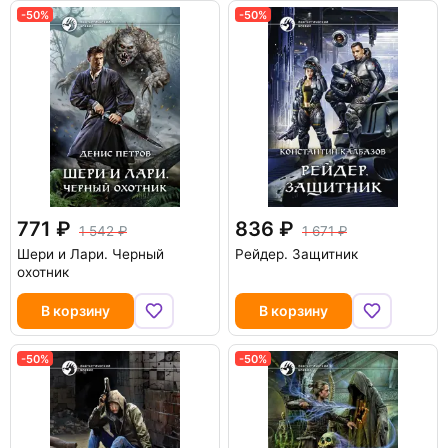
-50%
-50%
771
836
1 542
1 671
Шери и Лари. Черный
Рейдер. Защитник
охотник
В корзину
В корзину
-50%
-50%