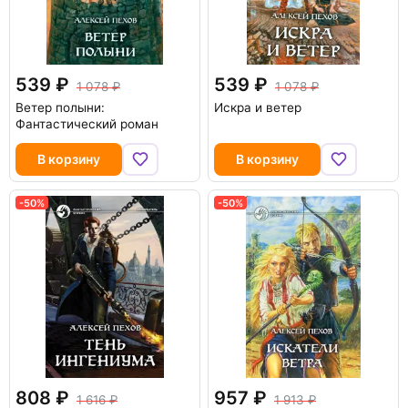
539
539
1 078
1 078
Ветер полыни:
Искра и ветер
Фантастический роман
В корзину
В корзину
-50%
-50%
808
957
1 616
1 913