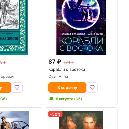
87
55
174
я
Корабли с востока
горевич
Оуэн Анна
у
В корзину
(Сб)
8 августа (Сб)
-50%