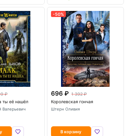
-50%
696
09
1 392
а ты её нашёл
Королевская гончая
й Валерьевич
Штерн Оливия
у
В корзину