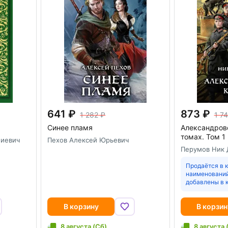
641
873
1 282
1 7
Синее пламя
Александровс
томах. Том 1
лиевич
Пехов Алексей Юрьевич
Перумов Ник 
Продаётся в к
наименований
добавлены в 
В корзину
В корзин
8 августа (Сб)
8 августа 