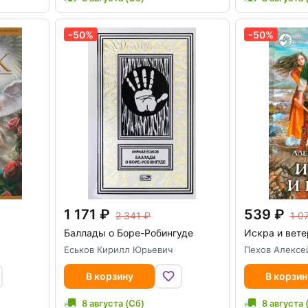
-50%
-50%
1 171
539
2 341
1 0
Баллады о Боре-Робингуде
Искра и вете
Еськов Кирилл Юрьевич
Пехов Алексе
В корзину
В корзин
8 августа (Сб)
8 августа 