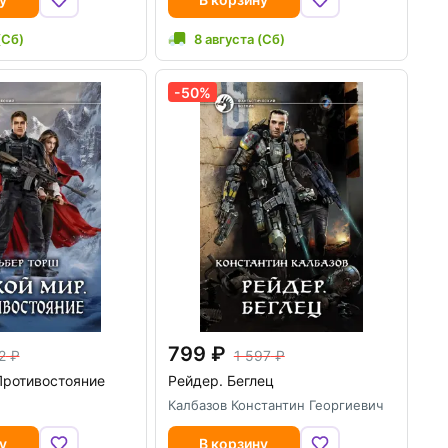
(Сб)
8 августа (Сб)
-50%
799
2
1 597
Противостояние
Рейдер. Беглец
Калбазов Константин Георгиевич
у
В корзину