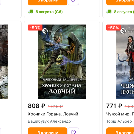
8 августа (Сб)
8 августа 
-50%
-50%
808
771
1 616
1 54
Хроники Горана. Ловчий
Чужой мир. 
Башибузук Александр
Торш Альбер
В корзину
В корзин