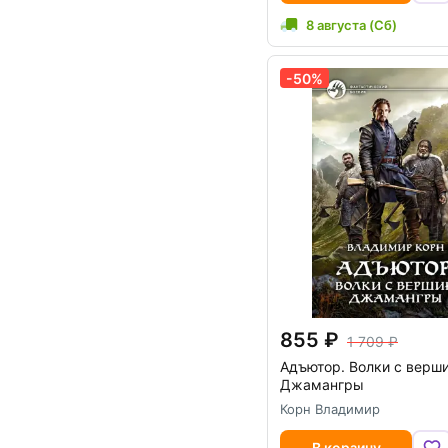
8 августа (Сб)
-50%
855
1 709
Адъютор. Волки с верш
Джамангры
Корн Владимир
В корзину