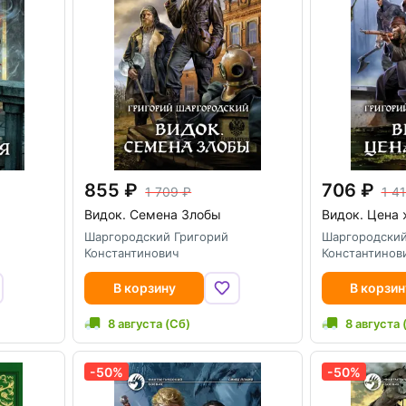
855
706
1 709
1 41
Видок. Семена Злобы
Видок. Цена 
Шаргородский Григорий
Шаргородский
Константинович
Константинов
В корзину
В корзин
8 августа (Сб)
8 августа 
-50%
-50%