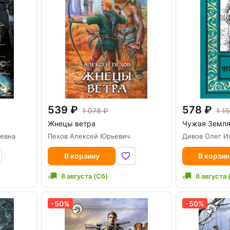
539
578
1 078
1 1
Жнецы ветра
Чужая Земл
иевна
Пехов Алексей Юрьевич
Дивов Олег И
В корзину
В корзин
8 августа (Сб)
8 августа 
-50%
-50%