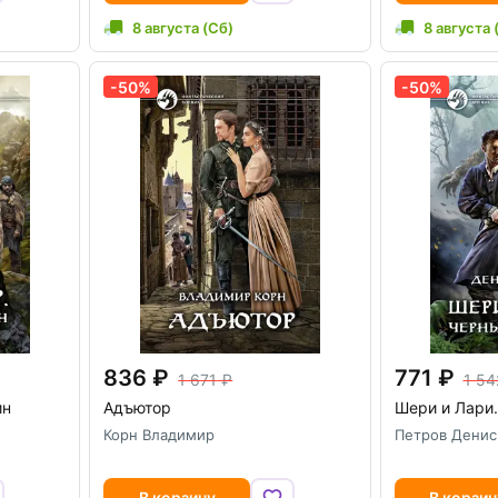
8 августа (Сб)
8 августа 
-50%
-50%
836
771
1 671
1 54
ин
Адъютор
Шери и Лари.
Корн Владимир
Петров Денис
В корзину
В корзин