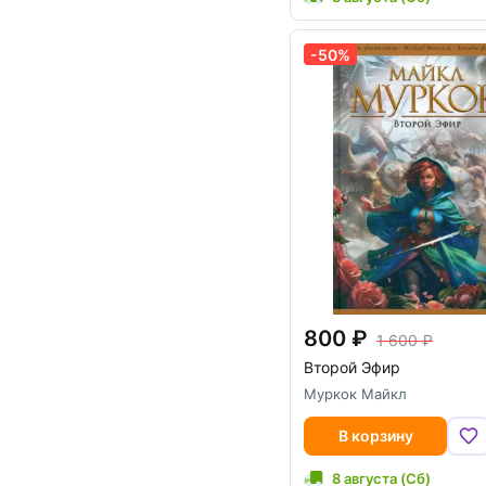
-50%
800
1 600
Второй Эфир
Муркок Майкл
В корзину
8 августа (Сб)