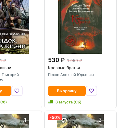
530
1
1 059
жизни
Кровные братья
 Григорий
Пехов Алексей Юрьевич
ич
у
В корзину
(Сб)
8 августа (Сб)
-50%