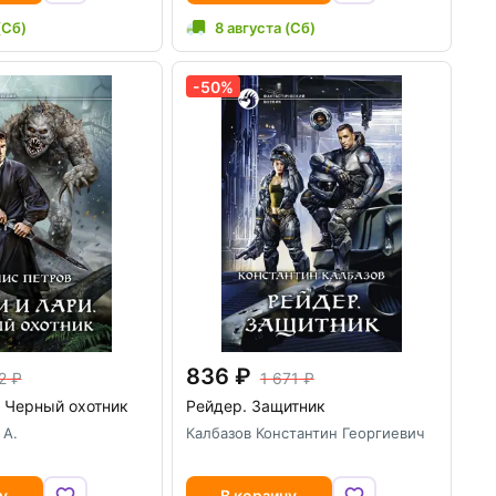
(Сб)
8 августа (Сб)
-50%
836
2
1 671
 Черный охотник
Рейдер. Защитник
 А.
Калбазов Константин Георгиевич
у
В корзину