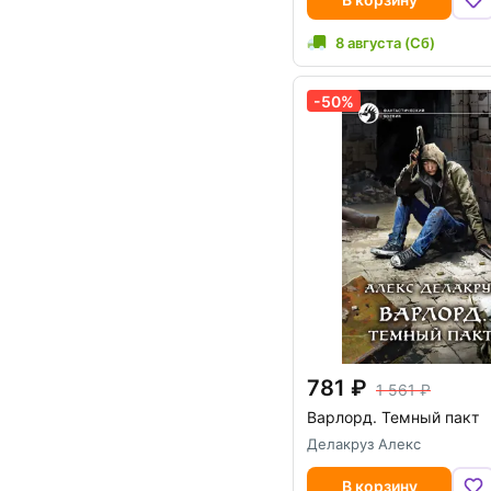
8 августа (Сб)
-50%
781
1 561
Варлорд. Темный пакт
Делакруз Алекс
В корзину