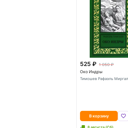
525
1 050
Око Индры
Тимошев Рафаэль Мирга
В корзину
8 августа (Сб)