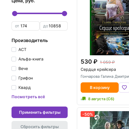
цена, руб.
от
до
производитель
АСТ
Альфа-книга
530
1 059
Вече
Сердце крейсера
Гончарова Галина Дмитр
Грифон
Квард
В корзину
Посмотреть всё
8 августа (Сб)
Применить фильтры
-50%
Сбросить фильтры