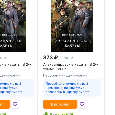
873
46
1 746
кiе кадеты. В 2-х
Александровскiе кадеты. В 2-х
томах. Том 2
Даниилович
Перумов Ник Даниилович
омплекте из 2
Продаётся в комплекте из 2
, они будут
наименований, они будут
корзину вместе.
добавлены в корзину вместе.
у
В корзину
(Сб)
8 августа (Сб)