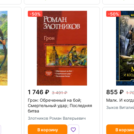
-50%
-50%
1 746
855
3 491
1 7
Грон: Обреченный на бой;
Малк. И когд
Смертельный удар; Последняя
Зыков Витали
битва
Злотников Роман Валерьевич
В корзину
В корзин