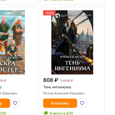
-50%
808
78
1 616
р
Тень ингениума
й Юрьевич
Пехов Алексей Юрьевич
у
В корзину
(Сб)
8 августа (Сб)