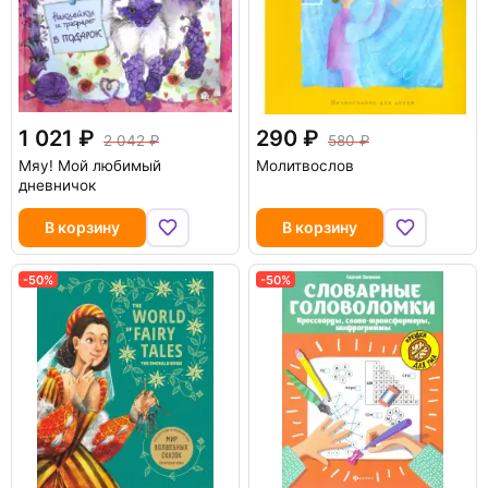
1 021
290
2 042
580
Мяу! Мой любимый
Молитвослов
дневничок
В корзину
В корзину
-50%
-50%