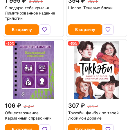
1 999
394
3 998
788
Я подарю тебе крылья.
Шолох. Теневые блики
Лимитированное издание
трилогии
В корзину
В корзину
-50%
-50%
106
307
212
614
Обществознание.
Токкэби. Фанбук по твоей
Карманный справочник
любимой дораме
В корзину
В корзину