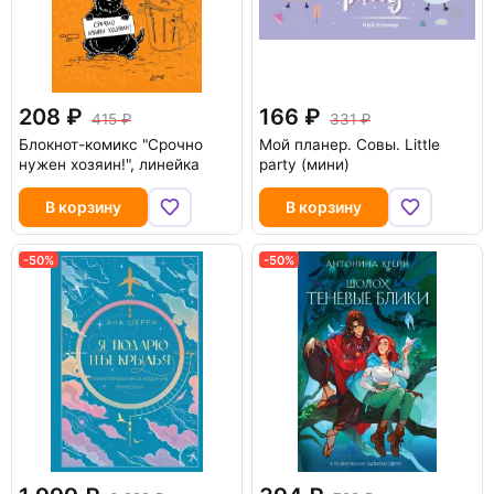
208
166
415
331
Блокнот-комикс "Срочно
Мой планер. Совы. Little
нужен хозяин!", линейка
party (мини)
В корзину
В корзину
-50%
-50%