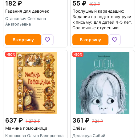
182
55
109
Гадания для девочек
Послушный карандашик:
Задания на подготовку руки
Станкевич Светлана
к письму: для детей 4-5 лет.
Анатольевна
Солнечные ступеньки
В корзину
В корзину
-50%
-50%
637
361
1 273
721
Мамина помощница
Слёзы
Колпакова Ольга Валерьевна
Делакруа Сибий