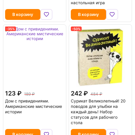
настольная игра
В корзину
В корзину
-35%
-50%
123
242
189
484
Дом с привидениями.
Сурикат Великолепный! 20
Американские мистические
поводов для улыбки на
истории
каждый день! Набор
статусов для рабочего
стола
В корзину
В корзину