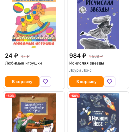
24
984
47
1 968
Любимые игрушки
Исчисляя звезды
Лоури Лоис
В корзину
В корзину
-50%
-50%