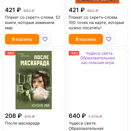
421
421
842
842
Плакат со скретч-слоем. 52
Плакат со скретч-слоем.
книги, которые изменили
100 точек на карте, которые
мир
нужно посетить!
В корзину
В корзину
-50%
-50%
208
640
415
1 279
После маскарада
Чудеса света.
Образовательная