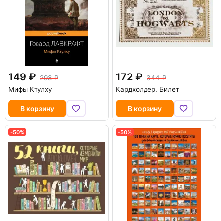
149
172
298
344
Мифы Ктулху
Кардхолдер. Билет
В корзину
В корзину
-50%
-50%