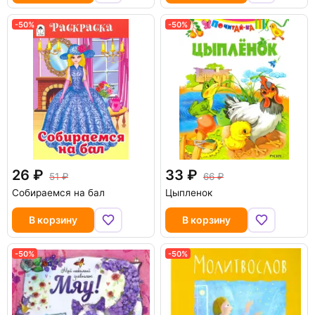
-50%
-50%
26
33
51
66
Собираемся на бал
Цыпленок
В корзину
В корзину
-50%
-50%