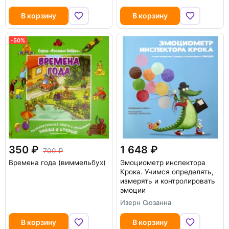
В корзину
В корзину
-50%
350
1 648
700
Времена года (виммельбух)
Эмоциометр инспектора
Крока. Учимся определять,
измерять и контролировать
эмоции
Изерн Сюзанна
В корзину
В корзину