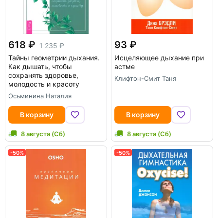
618
93
1 235
Тайны геометрии дыхания.
Исцеляющее дыхание при
Как дышать, чтобы
астме
сохранять здоровье,
Клифтон-Смит Таня
молодость и красоту
Осьминина Наталия
В корзину
В корзину
8 августа (Сб)
8 августа (Сб)
-50%
-50%