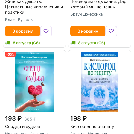
Жить как дышать.
Поговорим о дыхании. Дар,
Целительные упражнения и
который мы не ценим
практики
Браун Джессика
Блаво Рушель
В корзину
В корзину
8 августа (Сб)
8 августа (Сб)
-50%
193
198
385
Сердце и судьба
Кислород по рецепту
Никандрова Светлана
Альтман Натаниэль