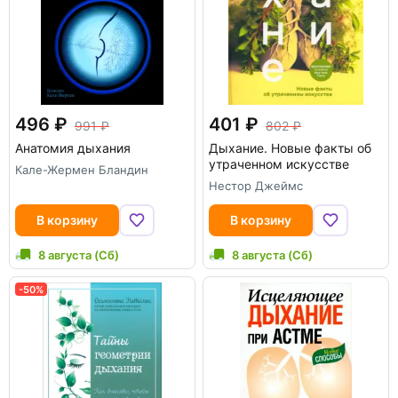
496
401
991
802
Анатомия дыхания
Дыхание. Новые факты об
утраченном искусстве
Кале-Жермен Бландин
Нестор Джеймс
В корзину
В корзину
8 августа (Сб)
8 августа (Сб)
-50%