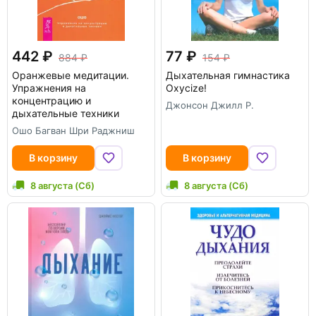
442
77
884
154
Оранжевые медитации.
Дыхательная гимнастика
Упражнения на
Oxycize!
концентрацию и
Джонсон Джилл Р.
дыхательные техники
Ошо Багван Шри Раджниш
В корзину
В корзину
8 августа (Сб)
8 августа (Сб)