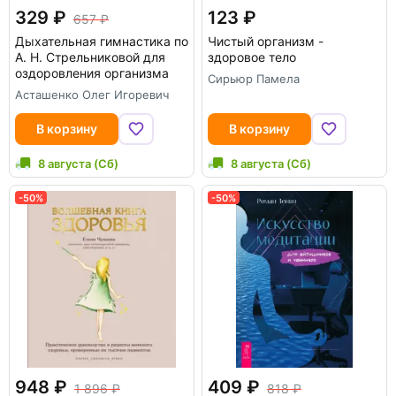
329
123
657
Дыхательная гимнастика по
Чистый организм -
А. Н. Стрельниковой для
здоровое тело
оздоровления организма
Сирьюр Памела
Асташенко Олег Игоревич
В корзину
В корзину
8 августа (Сб)
8 августа (Сб)
-50%
-50%
948
409
1 896
818