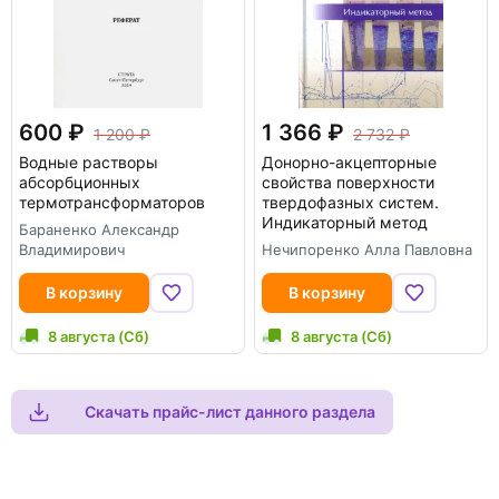
600
1 366
1 200
2 732
Водные растворы
Донорно-акцепторные
абсорбционных
свойства поверхности
термотрансформаторов
твердофазных систем.
Индикаторный метод
Бараненко Александр
Владимирович
Нечипоренко Алла Павловна
В корзину
В корзину
8 августа (Сб)
8 августа (Сб)
Скачать прайс-лист данного раздела