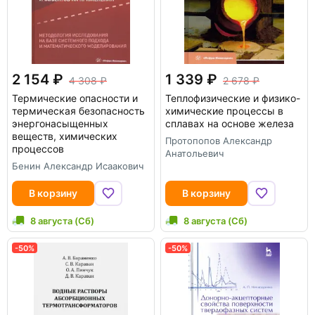
2 154
1 339
4 308
2 678
Термические опасности и
Теплофизические и физико-
термическая безопасность
химические процессы в
энергонасыщенных
сплавах на основе железа
веществ, химических
Протопопов Александр
процессов
Анатольевич
Бенин Александр Исаакович
В корзину
В корзину
8 августа (Сб)
8 августа (Сб)
-50%
-50%