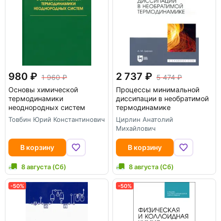
980
2 737
1 960
5 474
Основы химической
Процессы минимальной
термодинамики
диссипации в необратимой
неоднородных систем
термодинамике
Товбин Юрий Константинович
Цирлин Анатолий
Михайлович
В корзину
В корзину
8 августа (Сб)
8 августа (Сб)
-50%
-50%