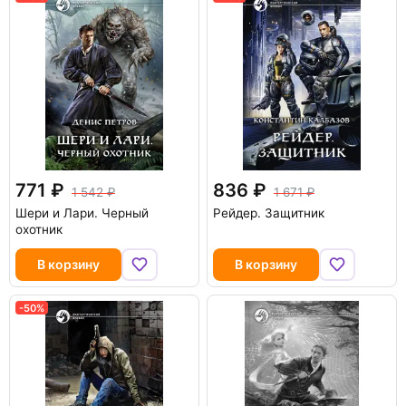
771
836
1 542
1 671
Шери и Лари. Черный
Рейдер. Защитник
охотник
В корзину
В корзину
-50%