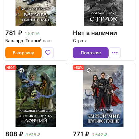
781
Нет в наличии
1 561
Варлорд. Темный пакт
Страж
В корзину
Похожие
-50%
-50%
808
771
1 616
1 542