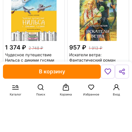
1 374
957
2 748
1 913
Чудесное путешествие
Искатели ветра:
Нильса с дикими гусями
Фантастический роман
Лагерлеф Сельма
Пехов Алексей Юрьевич
В корзину
В корзину
В корзину
-50%
-50%
Каталог
Поиск
Корзина
Избранное
Вход