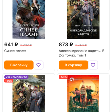
641
873
1 282
1 746
Синее пламя
Александровскiе кадеты. В
2-х томах. Том 1
В корзину
В корзину
2 в комплекте
-50%
-50%