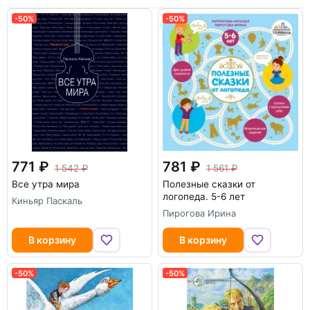
-50%
-50%
771
781
1 542
1 561
Все утра мира
Полезные сказки от
логопеда. 5-6 лет
Киньяр Паскаль
Пирогова Ирина
В корзину
В корзину
-50%
-50%
-50%