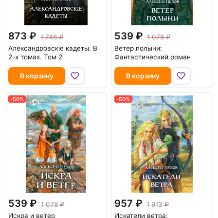
873
539
1 746
1 078
Александровскiе кадеты. В
Ветер полыни:
2-х томах. Том 2
Фантастический роман
В корзину
В корзину
-50%
-50%
539
957
1 078
1 913
Искра и ветер
Искатели ветра: