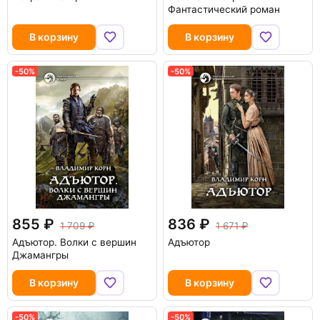
Фантастический роман
В корзину
В корзину
-50%
-50%
855
836
1 709
1 671
Адъютор. Волки с вершин
Адъютор
Джамангры
В корзину
В корзину
-50%
-50%