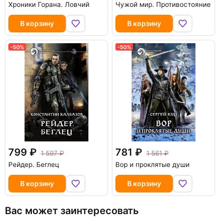
Хроники Горана. Ловчий
Чужой мир. Противостояние
В корзину
В корзину
-50%
-50%
799
781
1 597
1 561
Рейдер. Беглец
Вор и проклятые души
В корзину
В корзину
Вас может заинтересовать