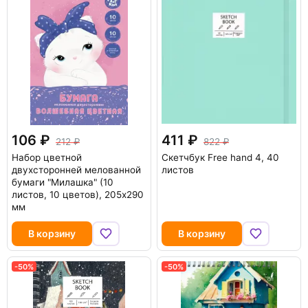
106
411
212
822
Набор цветной
Скетчбук Free hand 4, 40
двухсторонней мелованной
листов
бумаги "Милашка" (10
листов, 10 цветов), 205х290
мм
В корзину
В корзину
-50%
-50%