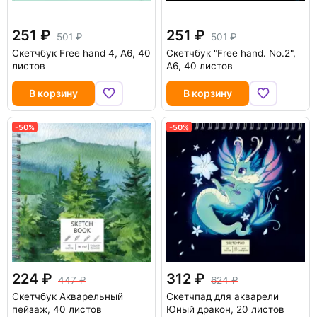
251
251
501
501
Скетчбук Free hand 4, А6, 40
Скетчбук "Free hand. No.2",
листов
А6, 40 листов
В корзину
В корзину
-50%
-50%
224
312
447
624
Скетчбук Акварельный
Скетчпад для акварели
пейзаж, 40 листов
Юный дракон, 20 листов