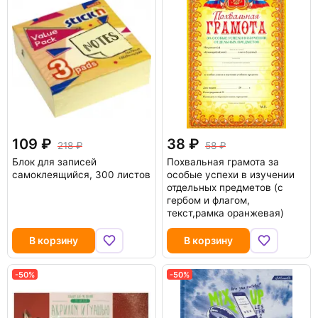
109
38
218
58
Блок для записей
Похвальная грамота за
самоклеящийся, 300 листов
особые успехи в изучении
отдельных предметов (с
гербом и флагом,
текст,рамка оранжевая)
В корзину
В корзину
-50%
-50%