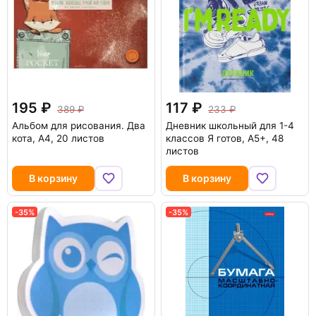
195
117
389
233
Альбом для рисования. Два
Дневник школьный для 1-4
кота, А4, 20 листов
классов Я готов, А5+, 48
листов
В корзину
В корзину
-35%
-35%