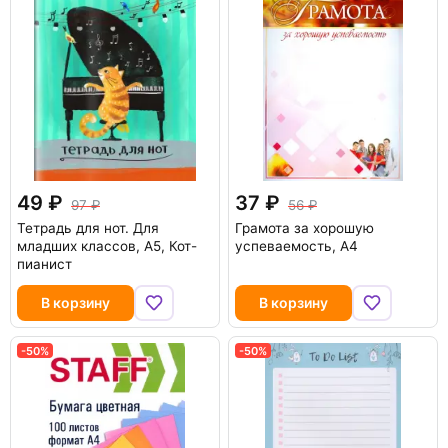
49
37
97
56
Тетрадь для нот. Для
Грамота за хорошую
младших классов, А5, Кот-
успеваемость, А4
пианист
В корзину
В корзину
-50%
-50%