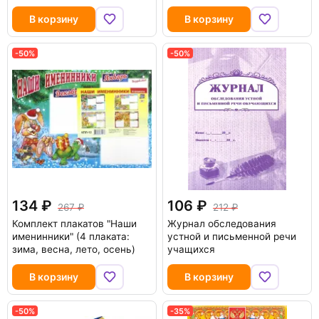
В корзину
В корзину
-50%
-50%
134
106
267
212
Комплект плакатов "Наши
Журнал обследования
именинники" (4 плаката:
устной и письменной речи
зима, весна, лето, осень)
учащихся
В корзину
В корзину
-50%
-35%