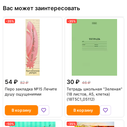
Вас может заинтересовать
-35%
-35%
54
30
82
46
Перо закладка №15 Лечите
Тетрадь школьная "Зеленая"
душу ощущениями
(18 листов, А5, клетка)
(18Т5С1_05112)
В корзину
В корзину
-50%
-35%