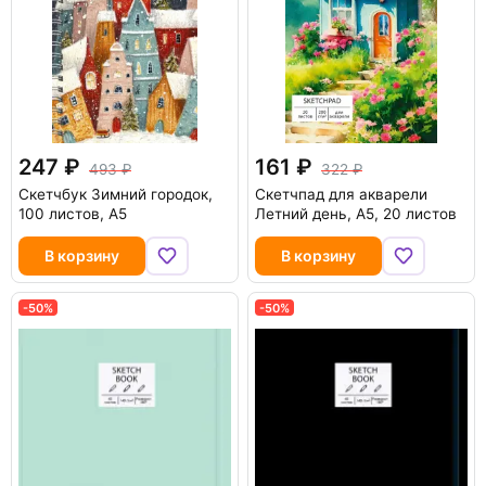
247
161
493
322
Скетчбук Зимний городок,
Скетчпад для акварели
100 листов, А5
Летний день, А5, 20 листов
В корзину
В корзину
-50%
-50%