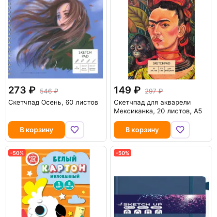
273
149
546
297
Скетчпад Осень, 60 листов
Скетчпад для акварели
Мексиканка, 20 листов, А5
В корзину
В корзину
-50%
-50%