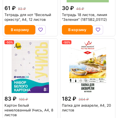
61
30
93
46
Тетрадь для нот "Веселый
Тетрадь 18 листов, линия
оркестр", А4, 12 листов
"Зеленая" (18Т5B2_05112)
В корзину
В корзину
-50%
-50%
83
182
166
364
Картон белый
Папка для акварели, A4, 20
немелованный Учись, А4, 8
листов
листов