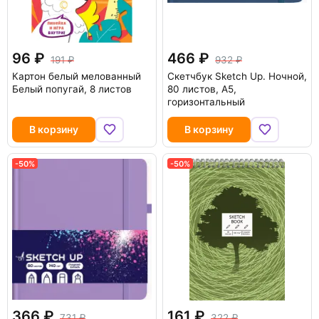
96
466
191
932
Картон белый мелованный
Скетчбук Sketch Up. Ночной,
Белый попугай, 8 листов
80 листов, А5,
горизонтальный
В корзину
В корзину
-50%
-50%
366
161
731
322