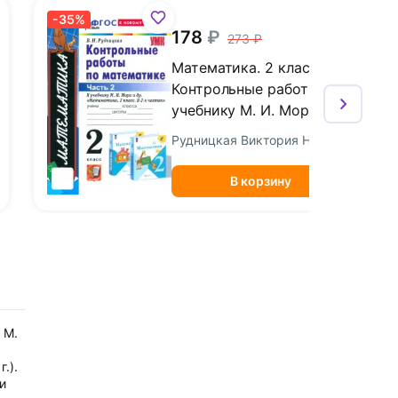
-35%
178
273
Математика. 2 класс.
Контрольные работы к
учебнику М. И. Моро и
др. Часть 2
Рудницкая Виктория Наумовна
В корзину
 М.
.).
и