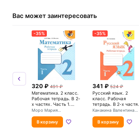
Вас может заинтересовать
-35%
-35%
320
341
491
524
Математика. 2 класс.
Русский язык. 2
Рабочая тетрадь. В 2-
класс. Рабочая
х частях. Часть 1.
тетрадь. В 2-х частя
ФГОС
Часть 1. ФГОС
Моро Мария
Канакина Валентина
Игнатьевна
Павловна
В корзину
В корзину