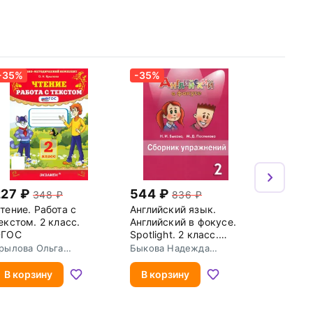
-35%
-35%
227
544
348
836
тение. Работа с
Английский язык.
екстом. 2 класс.
Английский в фокусе.
ФГОС
Spotlight. 2 класс.
Сборник упражнений
рылова Ольга
Быкова Надежда
иколаевна
Ильинична
В корзину
В корзину