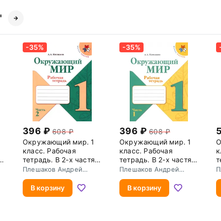
"
-35%
-35%
396
396
608
608
Окружающий мир. 1
Окружающий мир. 1
О
класс. Рабочая
класс. Рабочая
к
х.
тетрадь. В 2-х частях.
тетрадь. В 2-х частях.
т
Часть 2. ФГОС
Часть 1. ФГОС
Ч
Плешаков Андрей
Плешаков Андрей
П
Анатольевич
Анатольевич
А
В корзину
В корзину