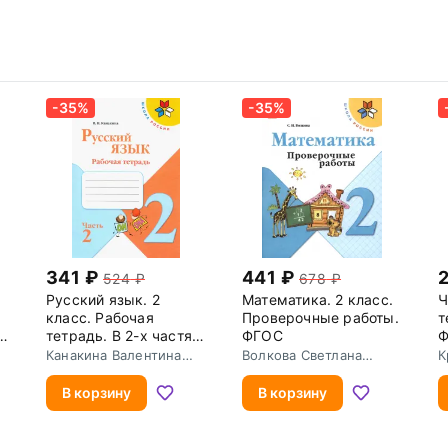
-35%
-35%
341
441
524
678
Русский язык. 2
Математика. 2 класс.
Ч
класс. Рабочая
Проверочные работы.
т
х.
тетрадь. В 2-х частях.
ФГОС
Часть 2. ФГОС
Канакина Валентина
Волкова Светлана
К
Павловна
Ивановна
Н
В корзину
В корзину