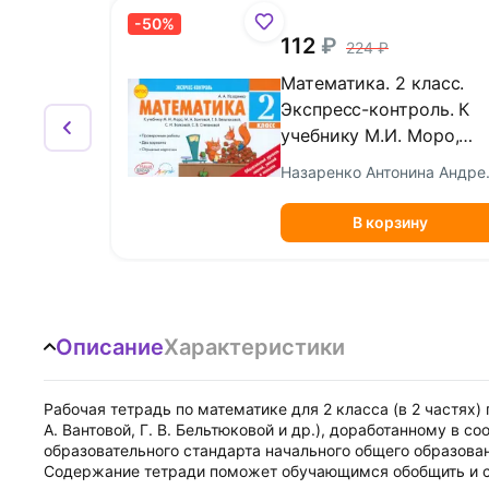
-50%
112
224
Математика. 2 класс.
Экспресс-контроль. К
учебнику М.И. Моро,
М.А. Бантовой и др.
Назарен
ФГОС
В корзину
Описание
Характеристики
Рабочая тетрадь по математике для 2 класса (в 2 частях) 
А. Вантовой, Г. В. Бельтюковой и др.), доработанному в 
образовательного стандарта начального общего образован
Содержание тетради поможет обучающимся обобщить и си