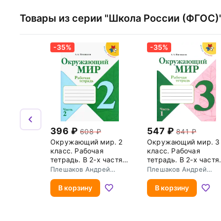
Товары из серии "Школа России (ФГОС)
-35%
-35%
396
547
608
841
Окружающий мир. 2
Окружающий мир. 3
класс. Рабочая
класс. Рабочая
тетрадь. В 2-х частях.
тетрадь. В 2-х частя
Часть 2. ФГОС
Часть 1
Плешаков Андрей
Плешаков Андрей
Анатольевич
Анатольевич
В корзину
В корзину