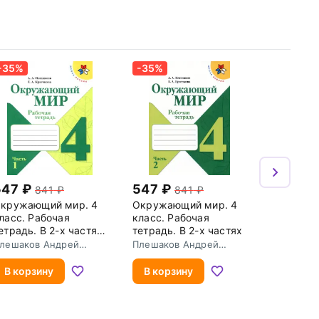
-35%
-35%
547
547
841
841
кружающий мир. 4
Окружающий мир. 4
ласс. Рабочая
класс. Рабочая
етрадь. В 2-х частях.
тетрадь. В 2-х частях
асть 1
лешаков Андрей
Плешаков Андрей
натольевич
Анатольевич
В корзину
В корзину