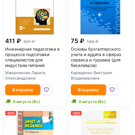
411
75
821
149
Инженерная педагогика в
Основы бухгалтерского
процессе подготовки
учета и аудита в сферах
специалистов для
сервиса и туризма (для
индустрии питания
бакалавров)
Маюрникова Лариса
Каращенко Виктория
Александровна
Владимировна
В корзину
В корзину
9 августа (Вс)
9 августа (Вс)
-50%
-50%