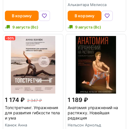
Алькантара Мелисса
В корзину
В корзину
9 августа (Вс)
9 августа (Вс)
-50%
1 174
1 189
2 347
Топстретчинг. Упражнения
Анатомия упражнений на
для развития гибкости тела
растяжку. Новейшая
и ума
редакция
Канюк Анна
Нельсон Арнольд