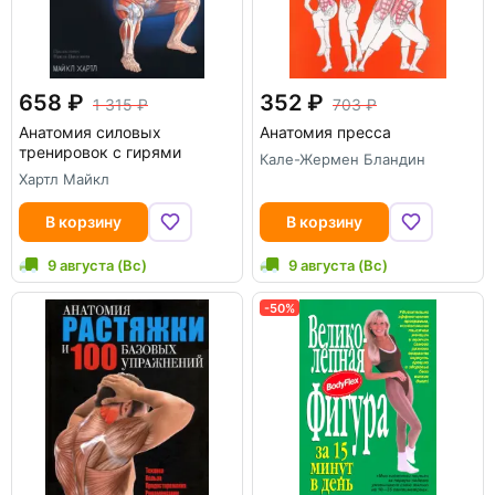
658
352
1 315
703
Анатомия силовых
Анатомия пресса
тренировок с гирями
Кале-Жермен Бландин
Хартл Майкл
В корзину
В корзину
9 августа (Вс)
9 августа (Вс)
-50%