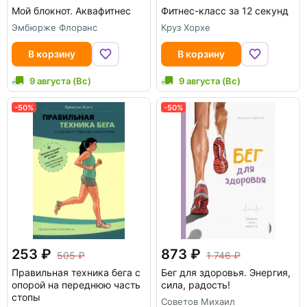
Мой блокнот. Аквафитнес
Фитнес-класс за 12 секунд
Эмбюрже Флоранс
Круз Хорхе
В корзину
В корзину
9 августа (Вс)
9 августа (Вс)
-50%
-50%
253
873
505
1 746
Правильная техника бега с
Бег для здоровья. Энергия,
опорой на переднюю часть
сила, радость!
стопы
Советов Михаил