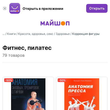
Открыть
Открыть в приложении
... /
Книги
/
Красота, здоровье, секс
/
Здоровье
/
Коррекция фигуры
Фитнес, пилатес
79 товаров
-50%
-50%