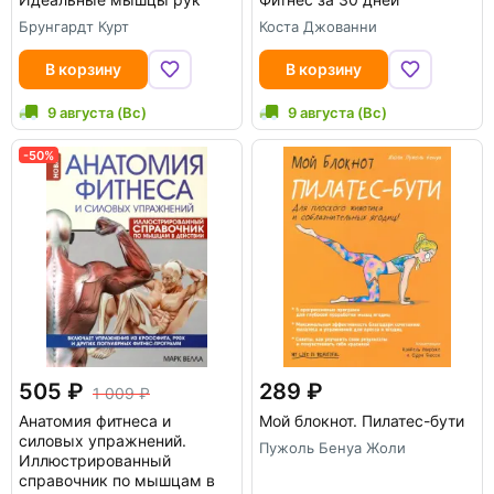
Брунгардт Курт
Коста Джованни
В корзину
В корзину
9 августа (Вс)
9 августа (Вс)
-50%
505
289
1 009
Анатомия фитнеса и
Мой блокнот. Пилатес-бути
силовых упражнений.
Пужоль Бенуа Жоли
Иллюстрированный
справочник по мышцам в