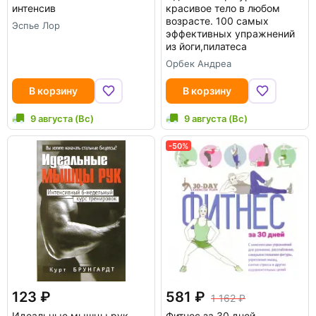
интенсив
красивое тело в любом
возрасте. 100 самых
Эспье Лор
эффективных упражнений
из йоги,пилатеса
Орбек Андреа
В корзину
В корзину
9 августа (Вс)
9 августа (Вс)
-50%
123
581
1 162
Идеальные мышцы рук
Фитнес за 30 дней