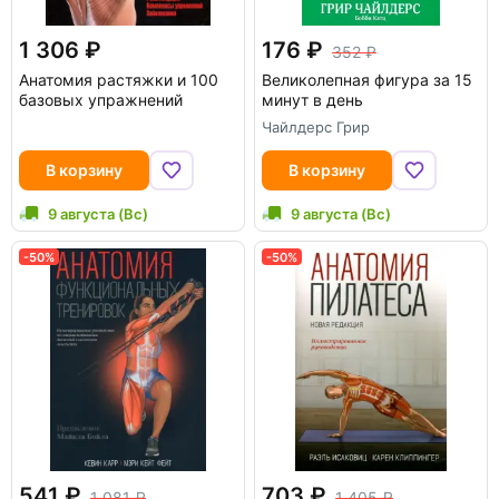
1 306
176
352
Анатомия растяжки и 100
Великолепная фигура за 15
базовых упражнений
минут в день
Чайлдерс Грир
В корзину
В корзину
9 августа (Вс)
9 августа (Вс)
-50%
-50%
541
703
1 081
1 405