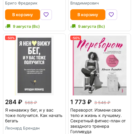
Бриго Фредерик
Владимирович
В корзину
В корзину
9 августа (Вс)
9 августа (Вс)
-50%
-50%
284
1 773
568
3 546
Я ненавижу бег, и у вас
Переворот. Измени свое
тоже получится. Как начать
тело и жизнь к лучшему.
бегать
Секретный фитнес-план от
звездного тренера
Леонард Брендан
Голливуда