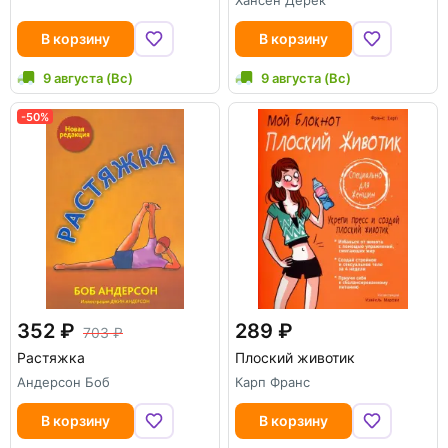
Хансен Дерек
В корзину
В корзину
9 августа (Вс)
9 августа (Вс)
-50%
352
289
703
Растяжка
Плоский животик
Андерсон Боб
Карп Франс
В корзину
В корзину