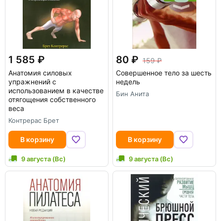
1 585
80
159
Анатомия силовых
Совершенное тело за шесть
упражнений с
недель
использованием в качестве
Бин Анита
отягощения собственного
веса
Контрерас Брет
В корзину
В корзину
9 августа (Вс)
9 августа (Вс)